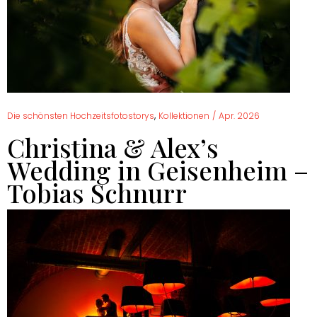
,
Die schönsten Hochzeitsfotostorys
Kollektionen
/
Apr. 2026
Christina & Alex’s
Wedding in Geisenheim –
Tobias Schnurr