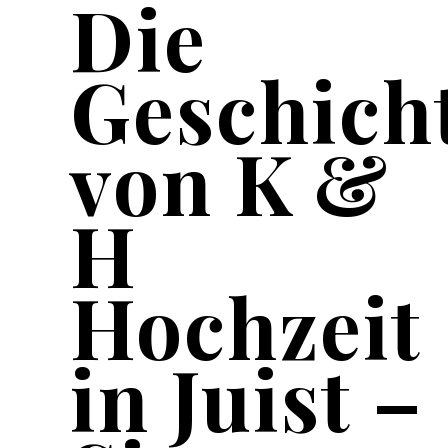
Die
Geschich
von K &
H
Hochzeit
in Juist –