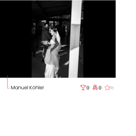
Manuel Köhler
0
0
(0)