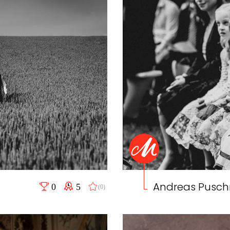
Andreas Pusc
0
5
(0)