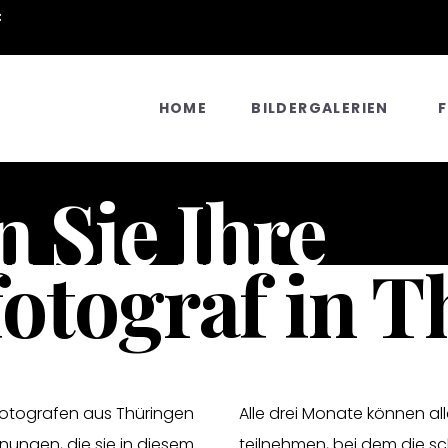
:
HOME
BILDERGALERIEN
n Sie Ihre
otograf in 
fotografen aus Thüringen
Alle drei Monate können a
nungen, die sie in diesem
teilnehmen, bei dem die s