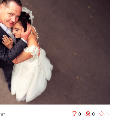
nn
0
0
(0)