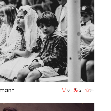
hmann
0
2
(0)