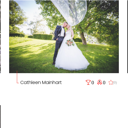
Cathleen Mainhart
0
0
(0)