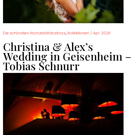
,
Die schönsten Hochzeitsfotostorys
Kollektionen
/
Apr. 2026
Christina & Alex’s
Wedding in Geisenheim –
Tobias Schnurr