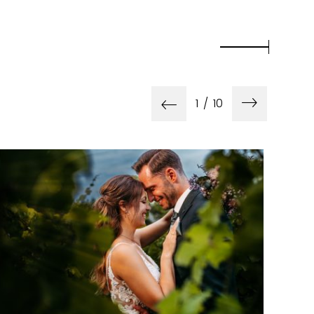
1
/
10