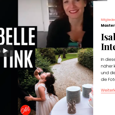
Mitgliede
Master
Isa
Int
In dies
näher k
und die
die Fo
Weiter