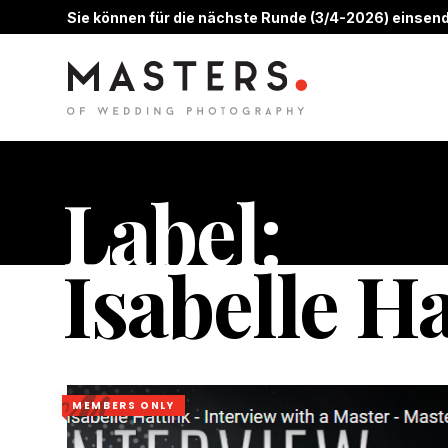
Sie können für die nächste Runde (3/4-2026) einsend
Label:
Isabelle H
MEMBERS ONLY