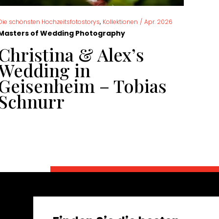
,
Die schönsten Hochzeitsfotostorys
Kollektionen
/
Apr. 2026
Die sc
Masters of Wedding Photography
Mast
Christina & Alex’s
Zw
Wedding in
Be
Geisenheim – Tobias
Ve
Schnurr
To