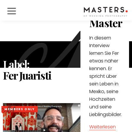
Intervie
with a
Master
In diesem
Interview
lernen Sie Fer
Label:
etwas näher
kennen. Er
Fer Juaristi
spricht über
sein Leben in
Mexiko, seine
Hochzeiten
und seine
MEMBERS ONLY
Lieblingsbilder.
Weiterlesen