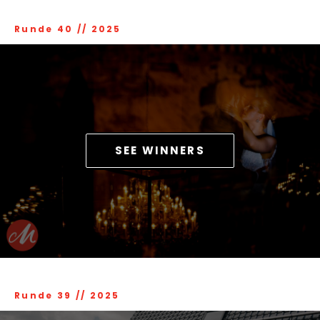
Runde 40
//
2025
SEE WINNERS
Runde 39
//
2025