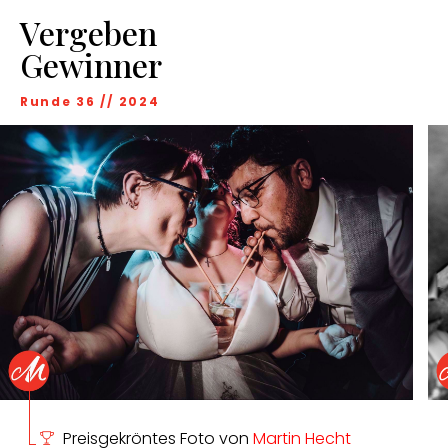
Vergeben
Gewinner
Runde 36 // 2024
Preisgekröntes Foto von
Martin Hecht