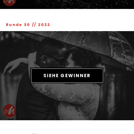
Runde 30
//
2022
SIEHE GEWINNER