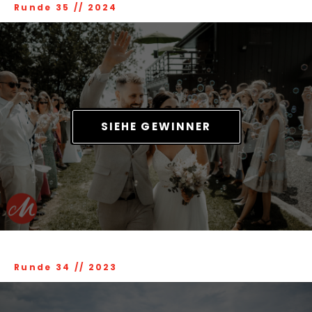
Runde 35
//
2024
SIEHE GEWINNER
Runde 34
//
2023