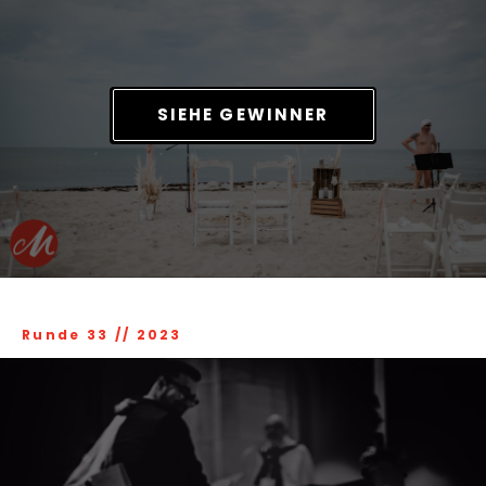
SIEHE GEWINNER
Runde 33
//
2023