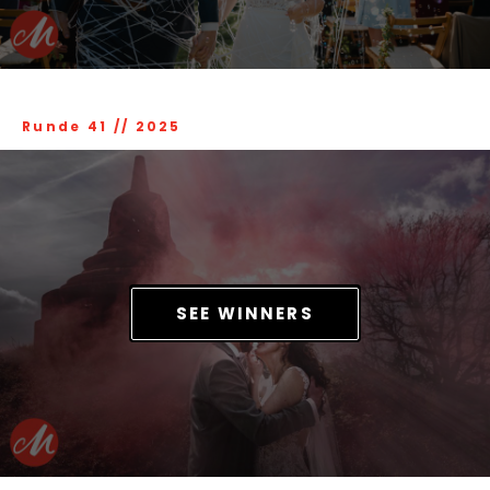
Runde 41
//
2025
SEE WINNERS