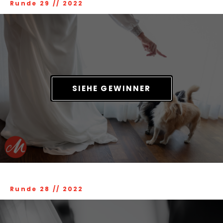
Runde 29
//
2022
SIEHE GEWINNER
Runde 28
//
2022