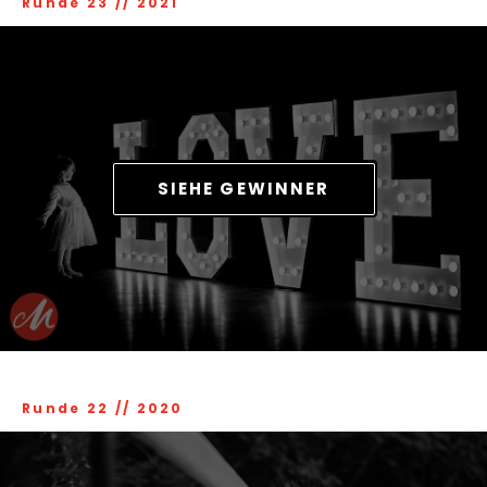
Runde 23
//
2021
SIEHE GEWINNER
Runde 22
//
2020