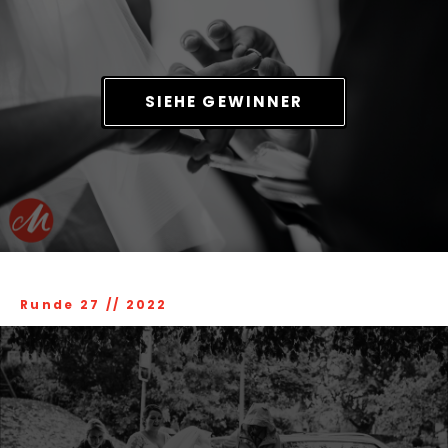
SIEHE GEWINNER
Runde 27
//
2022