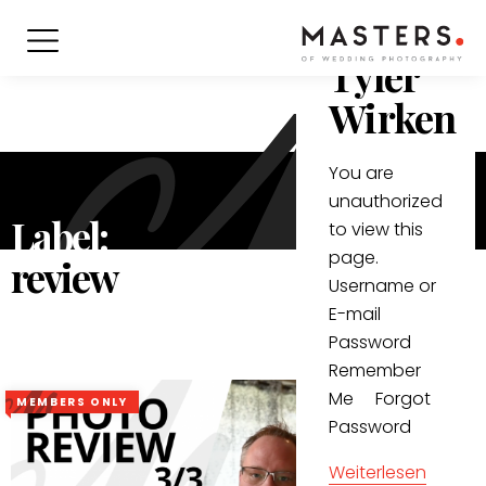
3/3 –
Tyler
Wirken
You are
unauthorized
Label:
to view this
page.
review
Username or
E-mail
Password
Remember
Me Forgot
MEMBERS ONLY
Password
Weiterlesen