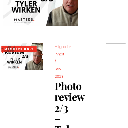
Mitglieder
MEMBERS ONLY
Inhalt
/
Feb.
2023
Photo
review
2/3
–