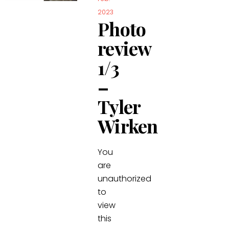
2023
Photo
review
1/3
–
Tyler
Wirken
You
are
unauthorized
to
view
this