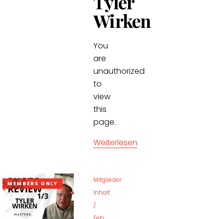
Tyler
Wirken
You
are
unauthorized
to
view
this
page.
Weiterlesen
Mitglieder
MEMBERS ONLY
Inhalt
/
Feb.