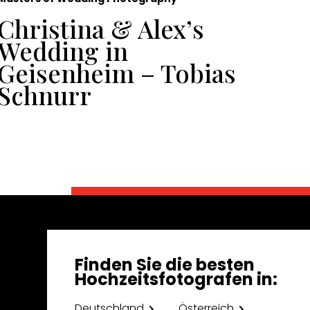
Christina & Alex’s
Zw
Wedding in
Be
Geisenheim – Tobias
Ve
Schnurr
To
Finden Sie die besten
Hochzeitsfotografen in:
Deutschland
Österreich