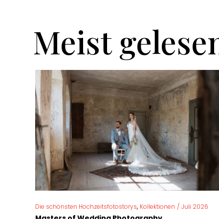
Meist gelese
,
Die schönsten Hochzeitsfotostorys
Kollektionen
/
Juli 2026
Masters of Wedding Photography