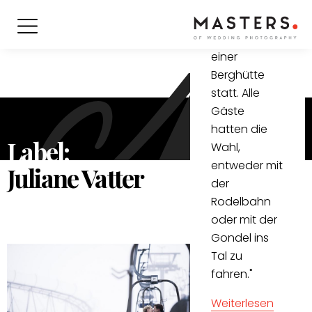
Schnee. Die
Trauung
fand auf
einer
Berghütte
statt. Alle
Gäste
hatten die
Label:
Wahl,
entweder mit
Juliane Vatter
der
Rodelbahn
oder mit der
Gondel ins
Tal zu
fahren."
Weiterlesen