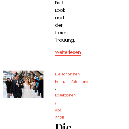
First
Look
und
der
freien
Trauung.
Weiterlesen
Die schönsten
Hochzeitsfotostorys
,
Kollektionen
/
Apr.
2025
Die