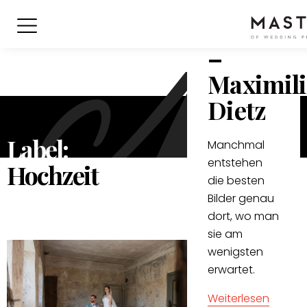
zum
Liebling
–
Maximil
Dietz
Label:
Manchmal
entstehen
Hochzeit
die besten
Bilder genau
dort, wo man
sie am
wenigsten
erwartet.
Weiterlesen