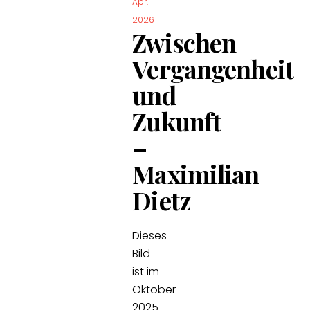
Apr.
2026
Zwischen
Vergangenheit
und
Zukunft
–
Maximilian
Dietz
Dieses
Bild
ist im
Oktober
2025