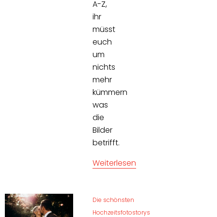
A-Z,
ihr
müsst
euch
um
nichts
mehr
kümmern
was
die
Bilder
betrifft.
Weiterlesen
Die schönsten
Hochzeitsfotostorys