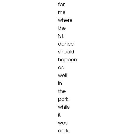
for
me
where
the
1st
dance
should
happen
as
well
in
the
park
while
it
was
dark.