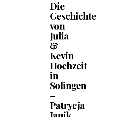
Die
Geschichte
von
Julia
&
Kevin
Hochzeit
in
Solingen
–
Patrycja
Janik